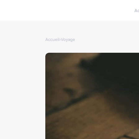
A
Accueil
›
Voyage