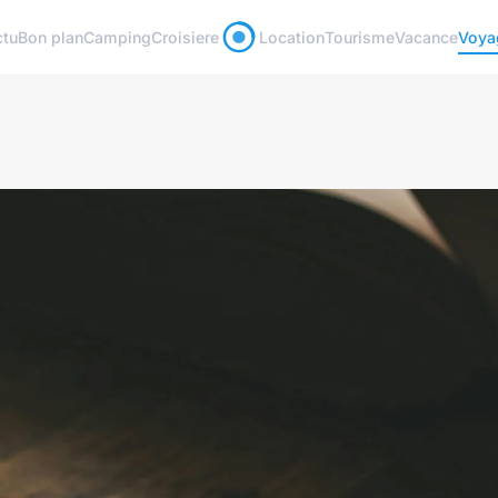
ctu
Bon plan
Camping
Croisiere
Location
Tourisme
Vacance
Voya