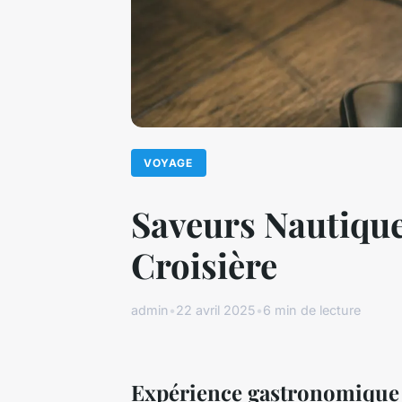
VOYAGE
Saveurs Nautique
Croisière
admin
•
22 avril 2025
•
6 min de lecture
Expérience gastronomique e