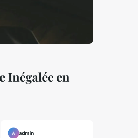
e Inégalée en
admin
A