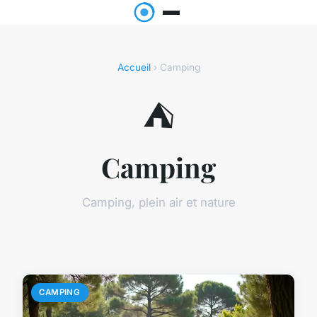
Accueil
› Camping
⛺
Camping
Camping, plein air et nature
CAMPING