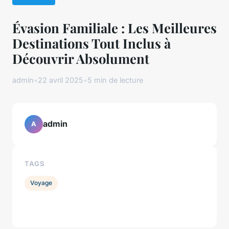
Évasion Familiale : Les Meilleures
Destinations Tout Inclus à
Découvrir Absolument
admin
•
22 avril 2025
•
5 min de lecture
admin
A
TAGS
Voyage