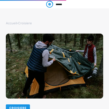
Accueil
›
Croisiere
CROISIERE