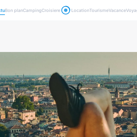
ctu
Bon plan
Camping
Croisiere
Location
Tourisme
Vacance
Voya