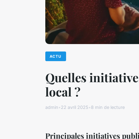
ACTU
Quelles initiativ
local ?
admin
•
22 avril 2025
•
8 min de lecture
Principales initiatives pub